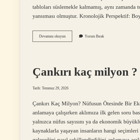
tabloları süslemekle kalmamış, aynı zamanda t
yansıması olmuştur. Kronolojik Perspektif: 
Akrilik
Devamını okuyun
Yorum Bırak
boya
ile
neresi
boyanır
?
Çankırı kaç milyon ?
Tarih: Temmuz 29, 2026
Çankırı Kaç Milyon? Nüfusun Ötesinde Bir Eko
anlamaya çalışırken aklımıza ilk gelen soru ba
yalnızca nüfus sayısını ya da ekonomik büyüklük
kaynaklarla yaşayan insanların hangi seçimleri y
geleceğini nasıl şekillendirdiğini anlamaya açıl