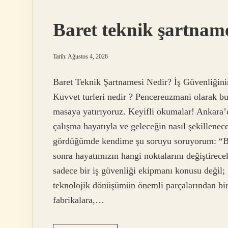
nedir
?
Baret teknik şartname
Tarih: Ağustos 4, 2026
Baret Teknik Şartnamesi Nedir? İş Güvenliğinin
Kuvvet turleri nedir ? Pencereuzmani olarak b
masaya yatırıyoruz. Keyifli okumalar! Ankara’d
çalışma hayatıyla ve geleceğin nasıl şekillene
gördüğümde kendime şu soruyu soruyorum: “Bugü
sonra hayatımızın hangi noktalarını değiştirece
sadece bir iş güvenliği ekipmanı konusu değil;
teknolojik dönüşümün önemli parçalarından biri 
fabrikalara,…