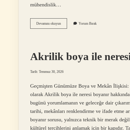
mühendislik…
Torx
Devamını okuyun
Yorum Bırak
uçlu
vida
nasıl
açılır
?
Akrilik boya ile neres
Tarih: Temmuz 30, 2026
Geçmişten Günümüze Boya ve Mekân İlişkisi: T
olarak Akrilik boya ile neresi boyanır hakkında
bugünü yorumlamanın ve geleceğe dair çıkarıml
tarihi, mekânları renklendirme ve ifade etme a
boyanır sorusu, yalnızca teknik bir merak deği
kültürel tercihlerini anlamak için bir kapıdır. 