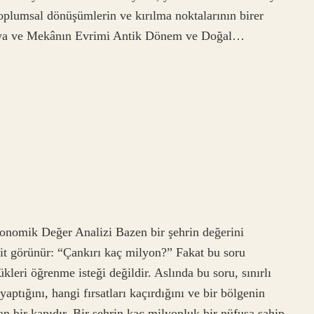
oplumsal dönüşümlerin ve kırılma noktalarının birer
Boya ve Mekânın Evrimi Antik Dönem ve Doğal…
nomik Değer Analizi Bazen bir şehrin değerini
sit görünür: “Çankırı kaç milyon?” Fakat bu soru
leri öğrenme isteği değildir. Aslında bu soru, sınırlı
aptığını, hangi fırsatları kaçırdığını ve bir bölgenin
an bir kapıdır. Bir şehrin kaç milyonluk bir nüfusa sahip