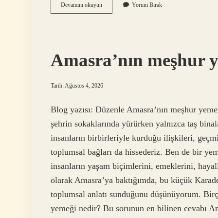
Baret
Devamını okuyun
Yorum Bırak
teknik
şartnamesi
nedir
?
Amasra’nın meşhur y
Tarih: Ağustos 4, 2026
Blog yazısı: Düzenle Amasra’nın meşhur yemeği
şehrin sokaklarında yürürken yalnızca taş binal
insanların birbirleriyle kurduğu ilişkileri, geç
toplumsal bağları da hissederiz. Ben de bir yem
insanların yaşam biçimlerini, emeklerini, hayall
olarak Amasra’ya baktığımda, bu küçük Karade
toplumsal anlatı sunduğunu düşünüyorum. Birç
yemeği nedir? Bu sorunun en bilinen cevabı Am