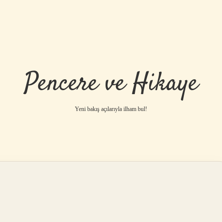
Pencere ve Hikaye
Yeni bakış açılarıyla ilham bul!