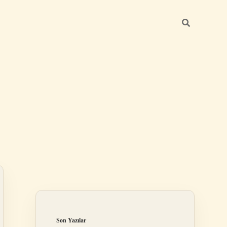
Sidebar
elexbet
betexp
Son Yazılar