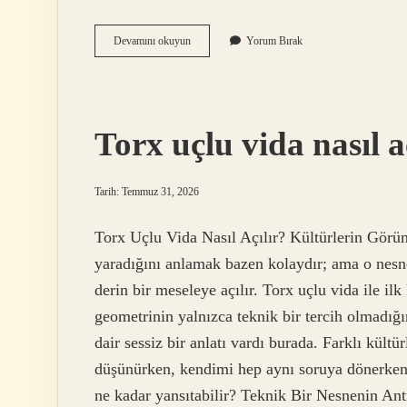
Amasra’nın
Devamını okuyun
Yorum Bırak
meşhur
yemeği
nedir
?
Torx uçlu vida nasıl aç
Tarih: Temmuz 31, 2026
Torx Uçlu Vida Nasıl Açılır? Kültürlerin Görü
yaradığını anlamak bazen kolaydır; ama o nes
derin bir meseleye açılır. Torx uçlu vida ile ilk
geometrinin yalnızca teknik bir tercih olmadığı
dair sessiz bir anlatı vardı burada. Farklı kült
düşünürken, kendimi hep aynı soruya dönerken
ne kadar yansıtabilir? Teknik Bir Nesnenin Antr