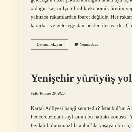
olduğu, kaç milyon liralık ekonomik üretim yap
yalnızca rakamlardan ibaret değildir. Her rakamı
kararları ve geleceğe dair beklentiler vardır
Çankırı
Devamını okuyun
Yorum Bırak
kaç
milyon
?
Yenişehir yürüyüş yol
Tarih: Temmuz 29, 2026
Kartal Adliyesi hangi semttedir? İstanbul’un A
Pencereuzmani sayfasının bu haftaki konusu “Y
faydalı bulursunuz! İstanbul’da yaşayan biri iç