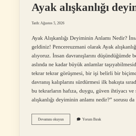
Ayak alışkanlığı deyi
Tarih: Ağustos 5, 2026
Ayak Alışkanlığı Deyiminin Anlamı Nedir? İnsa
geldiniz! Pencereuzmani olarak Ayak alışkanlığı
alıyoruz. İnsan davranışlarını düşündüğümde be
aslında ne kadar büyük anlamlar taşıyabilmesidir
tekrar tekrar görüşmesi, bir işi belirli bir bi
davranış kalıplarını sürdürmesi ilk bakışta sıra
bu tekrarların hafıza, duygu, güven ihtiyacı ve 
alışkanlığı deyiminin anlamı nedir?” sorusu d
Ayak
Devamını okuyun
Yorum Bırak
alışkanlığı
deyiminin
anlamı