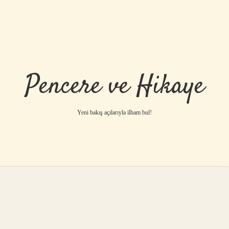
Pencere ve Hikaye
Yeni bakış açılarıyla ilham bul!