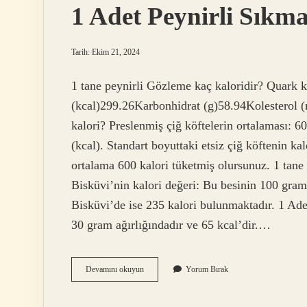
1 Adet Peynirli Sıkm
Tarih: Ekim 21, 2024
1 tane peynirli Gözleme kaç kaloridir? Quark 
(kcal)299.26Karbonhidrat (g)58.94Kolesterol (
kalori? Preslenmiş çiğ köftelerin ortalaması: 60
(kcal). Standart boyuttaki etsiz çiğ köftenin kal
ortalama 600 kalori tüketmiş olursunuz. 1 tane 
Bisküvi’nin kalori değeri: Bu besinin 100 gram
Bisküvi’de ise 235 kalori bulunmaktadır. 1 Ade
30 gram ağırlığındadır ve 65 kcal’dir.…
1
Devamını okuyun
Yorum Bırak
Adet
Peynirli
Sıkma