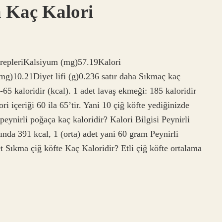
a Kaç Kalori
krepleriKalsiyum (mg)57.19Kalori
mg)10.21Diyet lifi (g)0.236 satır daha Sıkmaç kaç
-65 kaloridir (kcal). 1 adet lavaş ekmeği: 185 kaloridir
ori içeriği 60 ila 65’tir. Yani 10 çiğ köfte yediğinizde
peynirli poğaça kaç kaloridir? Kalori Bilgisi Peynirli
ında 391 kcal, 1 (orta) adet yani 60 gram Peynirli
t Sıkma çiğ köfte Kaç Kaloridir? Etli çiğ köfte ortalama