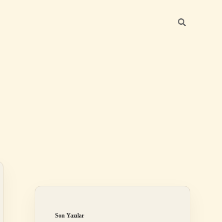
Sidebar
elexbet
betexper.xyz
Son Yazılar