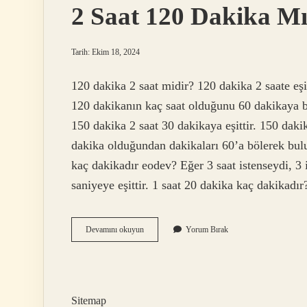
2 Saat 120 Dakika Mı
Tarih: Ekim 18, 2024
120 dakika 2 saat midir? 120 dakika 2 saate eşit
120 dakikanın kaç saat olduğunu 60 dakikaya bö
150 dakika 2 saat 30 dakikaya eşittir. 150 daki
dakika olduğundan dakikaları 60’a bölerek bulun
kaç dakikadır eodev? Eğer 3 saat istenseydi, 3 
saniyeye eşittir. 1 saat 20 dakika kaç dakikad
2
Devamını okuyun
Yorum Bırak
Saat
120
Dakika
Mıdır
Sitemap