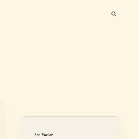
Sidebar
elexbet
betexper.x
Son Yazılar