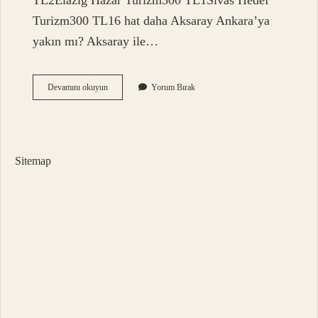
TL2Elazığ Hazar Turizm300 TL1Sivas Hedef
Turizm300 TL16 hat daha Aksaray Ankara’ya
yakın mı? Aksaray ile…
Konya
Devamını okuyun
Yorum Bırak
Aksaray
Yakın
Mı
Sitemap