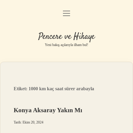
menüyü
Anasayfa
aç
Gizlilik Politikası
Pencere ve Hikaye
Yasal Uyarı
Yeni bakış açılarıyla ilham bul!
Hakkımızda
Etiket:
1000 km kaç saat sürer arabayla
Konya Aksaray Yakın Mı
Tarih: Ekim 20, 2024