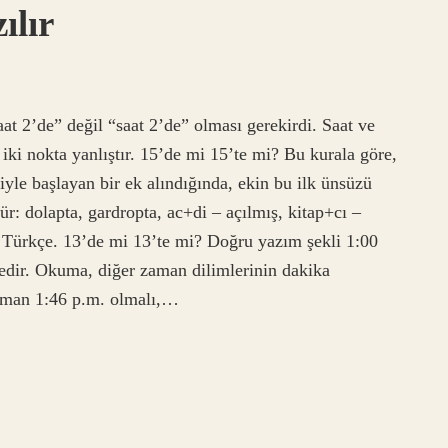
ılır
t 2’de” değil “saat 2’de” olması gerekirdi. Saat ve
, iki nokta yanlıştır. 15’de mi 15’te mi? Bu kurala göre,
riyle başlayan bir ek alındığında, ekin bu ilk ünsüzü
şür: dolapta, gardropta, ac+di – açılmış, kitap+cı –
– Türkçe. 13’de mi 13’te mi? Doğru yazım şekli 1:00
ndedir. Okuma, diğer zaman dilimlerinin dakika
aman 1:46 p.m. olmalı,…