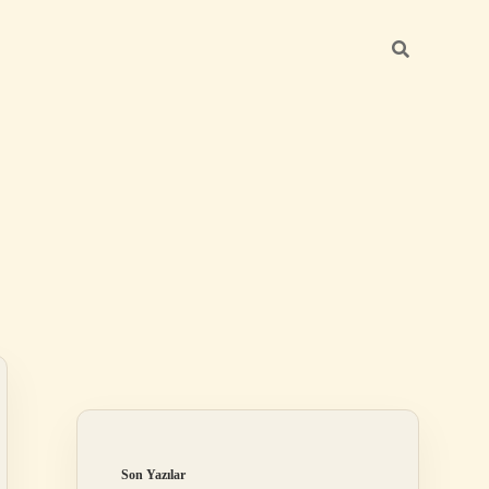
Sidebar
elexbet
betexper.xyz
Son Yazılar