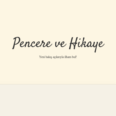
Pencere ve Hikaye
Yeni bakış açılarıyla ilham bul!