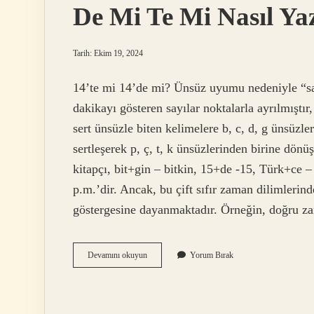
De Mi Te Mi Nasıl Yaz
Tarih: Ekim 19, 2024
14’te mi 14’de mi? Ünsüz uyumu nedeniyle “saa
dakikayı gösteren sayılar noktalarla ayrılmıştır
sert ünsüzle biten kelimelere b, c, d, g ünsüzle
sertleşerek p, ç, t, k ünsüzlerinden birine dönü
kitapçı, bit+gin – bitkin, 15+de -15, Türk+ce 
p.m.’dir. Ancak, bu çift sıfır zaman dilimleri
göstergesine dayanmaktadır. Örneğin, doğru z
De
Devamını okuyun
Yorum Bırak
Mi
Te
Mi
Nasıl