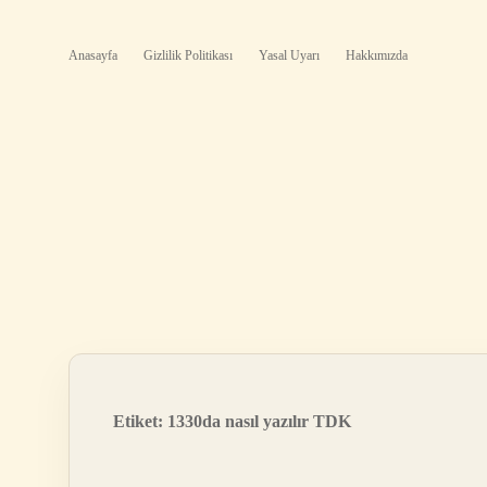
Anasayfa
Gizlilik Politikası
Yasal Uyarı
Hakkımızda
Etiket:
1330da nasıl yazılır TDK