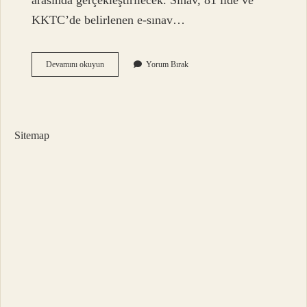
​​arasında gerçekleştirilecek. Sınav, 81 ilde ve
KKTC’de belirlenen e-sınav…
2023
Devamını okuyun
Yorum Bırak
2024
Aöf
Sınavları
Yüz
Yüze
Sitemap
Mi