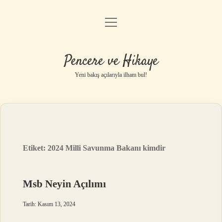
menüyü
Anasayfa
aç
Gizlilik Politikası
Pencere ve Hikaye
Yasal Uyarı
Yeni bakış açılarıyla ilham bul!
Hakkımızda
Etiket:
2024 Milli Savunma Bakanı kimdir
Msb Neyin Açılımı
Tarih: Kasım 13, 2024