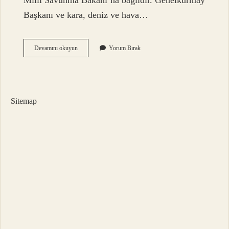
Milli Savunma Bakanı’na bağlıdır. Genelkurmay
Başkanı ve kara, deniz ve hava…
Msb
Devamını okuyun
Yorum Bırak
Neyin
Açılımı
Sitemap