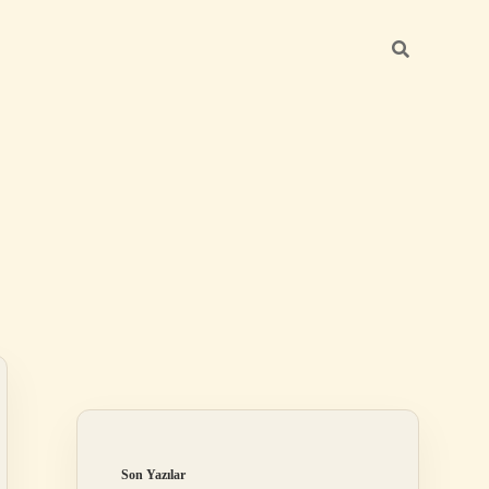
Sidebar
elexbet
betexper.xyz
Son Yazılar