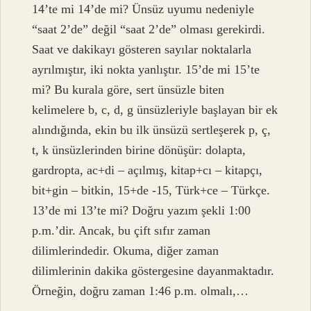
14’te mi 14’de mi? Ünsüz uyumu nedeniyle
“saat 2’de” değil “saat 2’de” olması gerekirdi.
Saat ve dakikayı gösteren sayılar noktalarla
ayrılmıştır, iki nokta yanlıştır. 15’de mi 15’te
mi? Bu kurala göre, sert ünsüzle biten
kelimelere b, c, d, g ünsüzleriyle başlayan bir ek
alındığında, ekin bu ilk ünsüzü sertleşerek p, ç,
t, k ünsüzlerinden birine dönüşür: dolapta,
gardropta, ac+di – açılmış, kitap+cı – kitapçı,
bit+gin – bitkin, 15+de -15, Türk+ce – Türkçe.
13’de mi 13’te mi? Doğru yazım şekli 1:00
p.m.’dir. Ancak, bu çift sıfır zaman
dilimlerindedir. Okuma, diğer zaman
dilimlerinin dakika göstergesine dayanmaktadır.
Örneğin, doğru zaman 1:46 p.m. olmalı,…