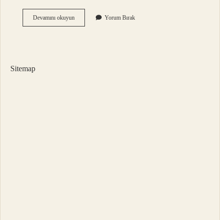
De
Devamını okuyun
Yorum Bırak
Mi
Te
Mi
Nasıl
Yazılır
Sitemap