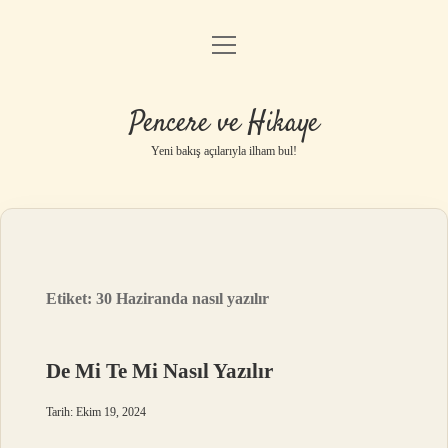
menüyü
Anasayfa
aç
Gizlilik Politikası
Pencere ve Hikaye
Yasal Uyarı
Yeni bakış açılarıyla ilham bul!
Hakkımızda
Etiket:
30 Haziranda nasıl yazılır
De Mi Te Mi Nasıl Yazılır
Tarih: Ekim 19, 2024