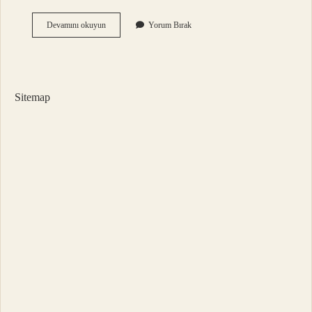
25
Devamını okuyun
Yorum Bırak
Nya
Kablo
Kaç
Amper
Taşır
Sitemap