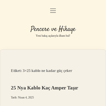
menüyü
Anasayfa
aç
Gizlilik Politikası
Pencere ve Hikaye
Yasal Uyarı
Yeni bakış açılarıyla ilham bul!
Hakkımızda
Etiket:
3×25 kablo ne kadar güç çeker
25 Nya Kablo Kaç Amper Taşır
Tarih: Nisan 4, 2025