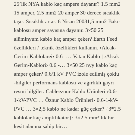
25’lik NYA kablo kaç ampere dayanır? 1.5 mm2
15 amper, 2.5 mm2 20 amper 30 derece sıcaklık
taşır. Sıcaklık artar. 6 Nisan 20081,5 mm2 Bakır
kablosu amper sayısına dayanır. 3×50 25
alüminyum kablo kaç amper çeker? Earth Feed
özellikleri / teknik özellikleri kullanın. ›Alcak-
Gerim-Kablolarei› 0.6 -… Vatan Kablo | ›Alcak-
Gerim-Kablori› 0.6 -… 3×50 25 nyy kablo kaç
amper çeker? 0.6/1 kV PVC izole edilmiş çoklu
-bilgiler performans kablosu ve ağırlıklı gayri
resmi bilgiler. Cableeznur Kablo Ürünleri ›0.6-
1-kV-PVC … Öznur Kablo Ürünleri› 0.6-1-kV-
PVC … 3×2,5 kablo ne kadar güç çeker? {3*2.5
kablolar kaç amplifikatör}: 3×2.5 mm²’lik bir
kesit alanına sahip bir…