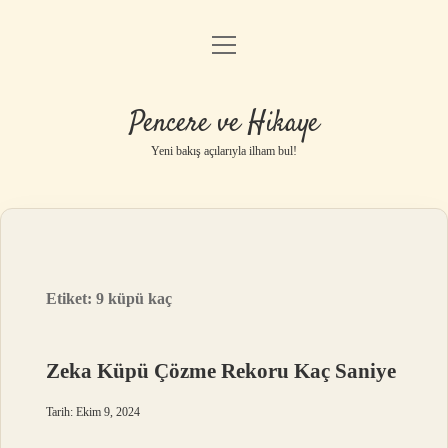
menüyü
Anasayfa
aç
Gizlilik Politikası
Pencere ve Hikaye
Yasal Uyarı
Yeni bakış açılarıyla ilham bul!
Hakkımızda
Etiket:
9 küpü kaç
Zeka Küpü Çözme Rekoru Kaç Saniye
Tarih: Ekim 9, 2024