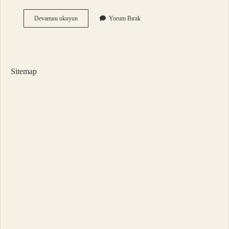
Zeka
Devamını okuyun
Yorum Bırak
Küpü
Çözme
Rekoru
Kaç
Saniye
Sitemap