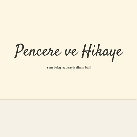
Pencere ve Hikaye
Yeni bakış açılarıyla ilham bul!