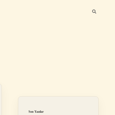
Sidebar
elexbet
betexper.xyz
Son Yazılar