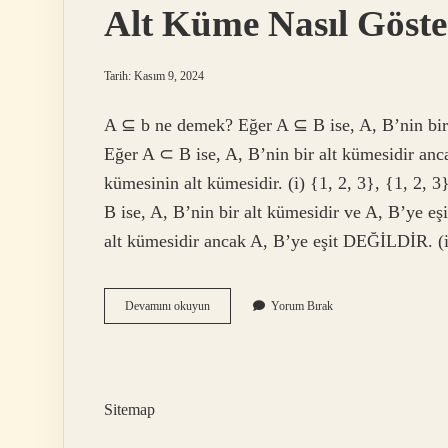
Alt Küme Nasıl Göster
Tarih: Kasım 9, 2024
A ⊆ b ne demek? Eğer A ⊆ B ise, A, B’nin bir a
Eğer A ⊂ B ise, A, B’nin bir alt kümesidir anc
kümesinin alt kümesidir. (i) {1, 2, 3}, {1, 2
B ise, A, B’nin bir alt kümesidir ve A, B’ye eşi
alt kümesidir ancak A, B’ye eşit DEĞİLDİR. (i
Alt
Devamını okuyun
Yorum Bırak
Küme
Nasıl
Gösterilir
Sitemap