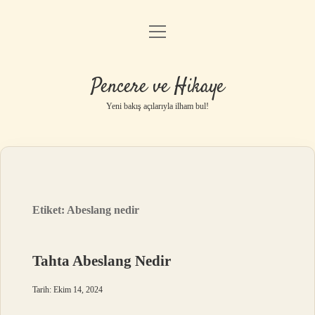
menüyü
Anasayfa
aç
Gizlilik Politikası
Pencere ve Hikaye
Yasal Uyarı
Yeni bakış açılarıyla ilham bul!
Hakkımızda
Etiket:
Abeslang nedir
Tahta Abeslang Nedir
Tarih: Ekim 14, 2024