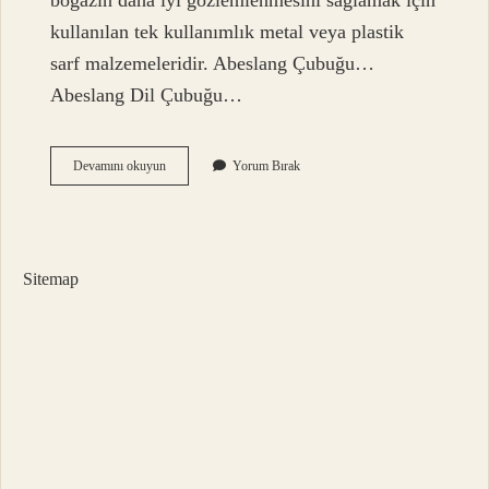
boğazın daha iyi gözlemlenmesini sağlamak için
kullanılan tek kullanımlık metal veya plastik
sarf malzemeleridir. Abeslang Çubuğu…
Abeslang Dil Çubuğu…
Tahta
Devamını okuyun
Yorum Bırak
Abeslang
Nedir
Sitemap