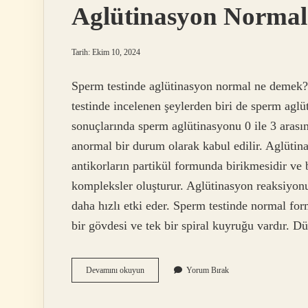
Aglütinasyon Norma
Tarih: Ekim 10, 2024
Sperm testinde aglütinasyon normal ne demek?
testinde incelenen şeylerden biri de sperm aglü
sonuçlarında sperm aglütinasyonu 0 ile 3 arasın
anormal bir durum olarak kabul edilir. Aglütin
antikorların partikül formunda birikmesidir ve
kompleksler oluşturur. Aglütinasyon reaksiyonu
daha hızlı etki eder. Sperm testinde normal fo
bir gövdesi ve tek bir spiral kuyruğu vardır. 
Aglütinasyon
Devamını okuyun
Yorum Bırak
Normal
Ne
Demek