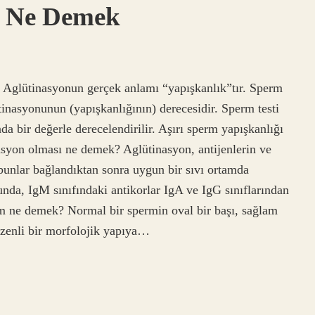
l Ne Demek
 Aglütinasyonun gerçek anlamı “yapışkanlık”tır. Sperm
tinasyonunun (yapışkanlığının) derecesidir. Sperm testi
da bir değerle derecelendirilir. Aşırı sperm yapışkanlığı
asyon olması ne demek? Aglütinasyon, antijenlerin ve
 bunlar bağlandıktan sonra uygun bir sıvı ortamda
nda, IgM sınıfındaki antikorlar IgA ve IgG sınıflarından
rm ne demek? Normal bir spermin oval bir başı, sağlam
Düzenli bir morfolojik yapıya…