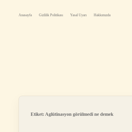
Anasayfa
Gizlilik Politikası
Yasal Uyarı
Hakkımızda
Etiket:
Aglütinasyon görülmedi ne demek