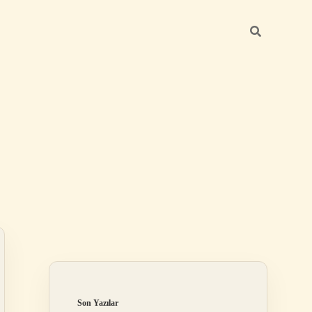
Sidebar
elexbet
betexper.xyz
Son Yazılar