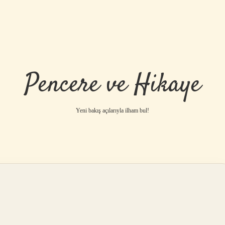
Pencere ve Hikaye
Yeni bakış açılarıyla ilham bul!