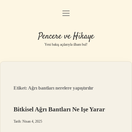
menüyü
Anasayfa
aç
Gizlilik Politikası
Pencere ve Hikaye
Yasal Uyarı
Yeni bakış açılarıyla ilham bul!
Hakkımızda
Etiket:
Ağrı bantları nerelere yapıştırılır
Bitkisel Ağrı Bantları Ne Işe Yarar
Tarih: Nisan 4, 2025