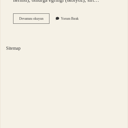
hernisi), omurga eğriliği (skolyoz), sırt…
Bitkisel
Devamını okuyun
Yorum Bırak
Ağrı
Bantları
Ne
Işe
Yarar
Sitemap