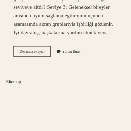
seviyeye aittir? Seviye 3: Geleneksel bireyler
arasında uyum sağlama eğiliminin üçüncü
aşamasında akran gruplarıyla işbirliği gözlenir.
İyi davranış, başkalarına yardım etmek veya…
Kohlberg
Devamını okuyun
Yorum Bırak
In
Ahlak
Gelişimi
Kuramının
Temeli
Sitemap
Nedir