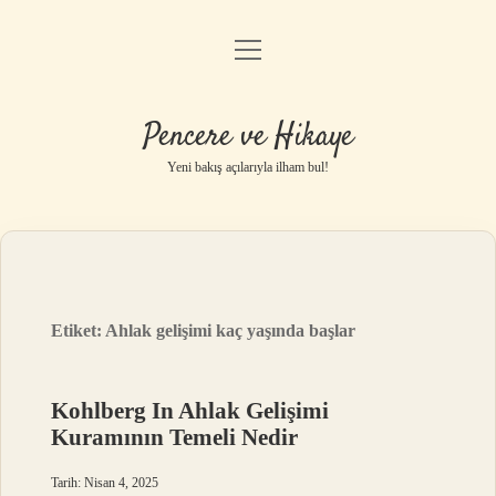
menüyü
Anasayfa
aç
Gizlilik Politikası
Pencere ve Hikaye
Yasal Uyarı
Yeni bakış açılarıyla ilham bul!
Hakkımızda
Etiket:
Ahlak gelişimi kaç yaşında başlar
Kohlberg In Ahlak Gelişimi
Kuramının Temeli Nedir
Tarih: Nisan 4, 2025