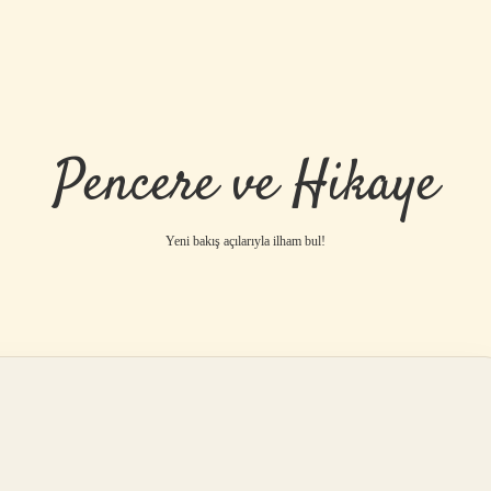
Pencere ve Hikaye
Yeni bakış açılarıyla ilham bul!