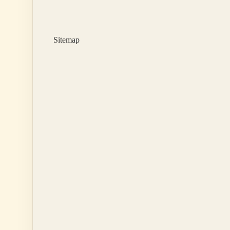
Ahmet
Acar
Kimdir
Sitemap