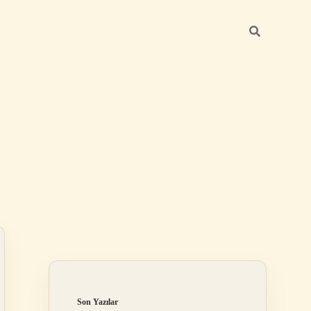
Sidebar
elexbet
betexper.xyz
Son Yazılar