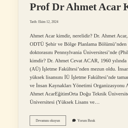
Prof Dr Ahmet Acar 
Tarih: Ekim 12, 2024
Ahmet Acar kimdir, nerelidir? Dr. Ahmet Acar,
ODTÜ Şehir ve Bölge Planlama Bölümü’nden me
doktorasını Pennsylvania Üniversitesi’nde (Ph
kimdir? Dr. Ahmet Cevat ACAR, 1960 yılında 
(AÜ) İşletme Fakültesi’nden mezun oldu. İnsan 
yüksek lisansını İÜ İşletme Fakültesi’nde tama
ve İnsan Kaynakları Yönetimi Organizasyonu A
Ahmet AcarEğitimOrta Doğu Teknik Üniversites
Üniversitesi (Yüksek Lisans ve…
Prof
Devamını okuyun
Yorum Bırak
Dr