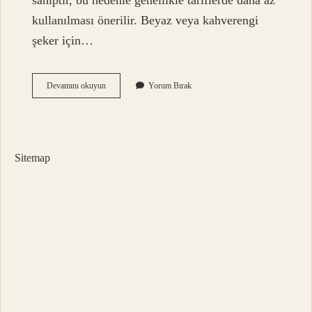
sahiptir, bu nedenle genellikle tariflerde daha az
kullanılması önerilir. Beyaz veya kahverengi
şeker için…
Türkiyede
Devamını okuyun
Yorum Bırak
Akçaağaç
Şurubu
Var
Mı
Sitemap