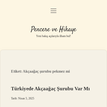
menüyü
Anasayfa
aç
Gizlilik Politikası
Pencere ve Hikaye
Yasal Uyarı
Yeni bakış açılarıyla ilham bul!
Hakkımızda
Etiket:
Akçaağaç şurubu pekmez mi
Türkiyede Akçaağaç Şurubu Var Mı
Tarih: Nisan 5, 2025