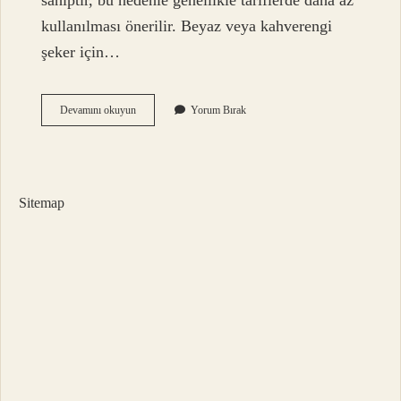
sahiptir, bu nedenle genellikle tariflerde daha az
kullanılması önerilir. Beyaz veya kahverengi
şeker için…
Türkiyede
Devamını okuyun
Yorum Bırak
Akçaağaç
Şurubu
Var
Mı
Sitemap