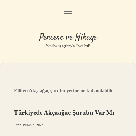
menüyü
Anasayfa
aç
Gizlilik Politikası
Pencere ve Hikaye
Yasal Uyarı
Yeni bakış açılarıyla ilham bul!
Hakkımızda
Etiket:
Akçaağaç şurubu yerine ne kullanılabilir
Türkiyede Akçaağaç Şurubu Var Mı
Tarih: Nisan 5, 2025