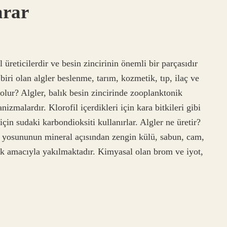
arar
 üreticilerdir ve besin zincirinin önemli bir parçasıdır
iri olan algler beslenme, tarım, kozmetik, tıp, ilaç ve
olur? Algler, balık besin zincirinde zooplanktonik
zmalardır. Klorofil içerdikleri için kara bitkileri gibi
çin sudaki karbondioksiti kullanırlar. Algler ne üretir?
z yosununun mineral açısından zengin külü, sabun, cam,
k amacıyla yakılmaktadır. Kimyasal olan brom ve iyot,