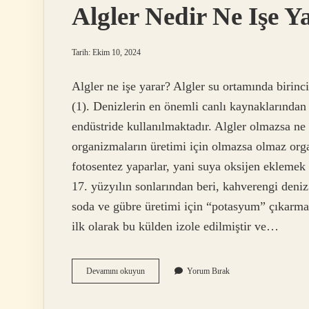
Algler Nedir Ne Işe Y
Tarih: Ekim 10, 2024
Algler ne işe yarar? Algler su ortamında birincil
(1). Denizlerin en önemli canlı kaynaklarından b
endüstride kullanılmaktadır. Algler olmazsa ne 
organizmaların üretimi için olmazsa olmaz organi
fotosentez yaparlar, yani suya oksijen eklemek i
17. yüzyılın sonlarından beri, kahverengi deni
soda ve gübre üretimi için “potasyum” çıkarma
ilk olarak bu külden izole edilmiştir ve…
Algler
Devamını okuyun
Yorum Bırak
Nedir
Ne
Işe