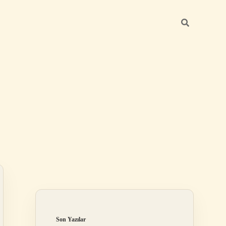
Sidebar
elexbet
betexper.xyz
Son Yazılar