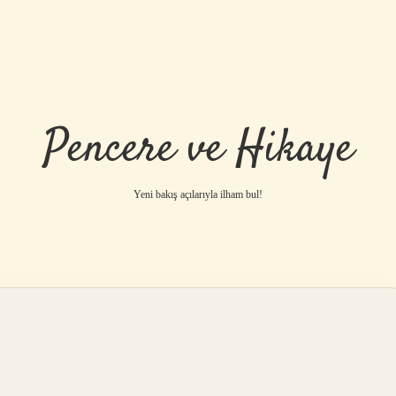
Pencere ve Hikaye
Yeni bakış açılarıyla ilham bul!