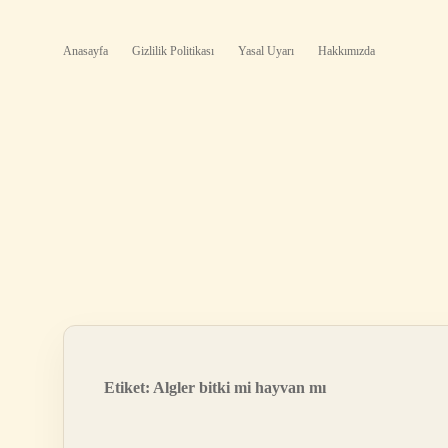
Anasayfa
Gizlilik Politikası
Yasal Uyarı
Hakkımızda
Etiket:
Algler bitki mi hayvan mı