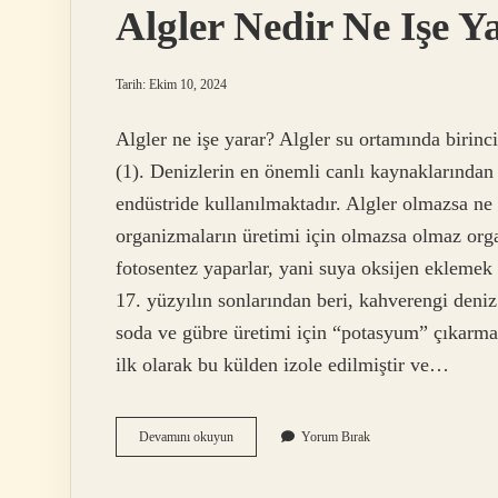
Algler Nedir Ne Işe Y
Tarih: Ekim 10, 2024
Algler ne işe yarar? Algler su ortamında birincil
(1). Denizlerin en önemli canlı kaynaklarından b
endüstride kullanılmaktadır. Algler olmazsa ne 
organizmaların üretimi için olmazsa olmaz organi
fotosentez yaparlar, yani suya oksijen eklemek i
17. yüzyılın sonlarından beri, kahverengi deni
soda ve gübre üretimi için “potasyum” çıkarma
ilk olarak bu külden izole edilmiştir ve…
Algler
Devamını okuyun
Yorum Bırak
Nedir
Ne
Işe