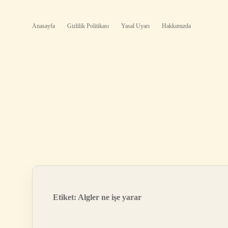
Anasayfa
Gizlilik Politikası
Yasal Uyarı
Hakkımızda
Etiket:
Algler ne işe yarar