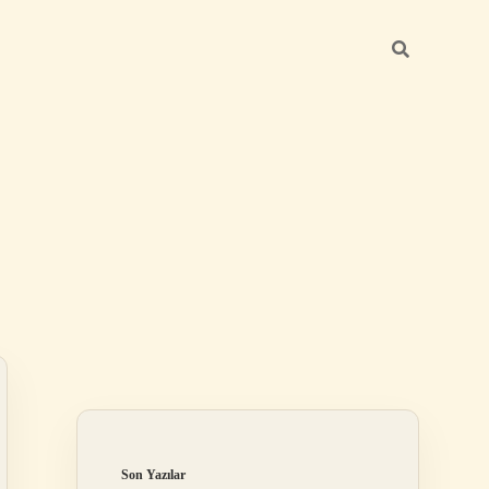
Sidebar
elexbet
betexper.xyz
Son Yazılar