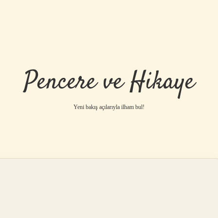
Pencere ve Hikaye
Yeni bakış açılarıyla ilham bul!