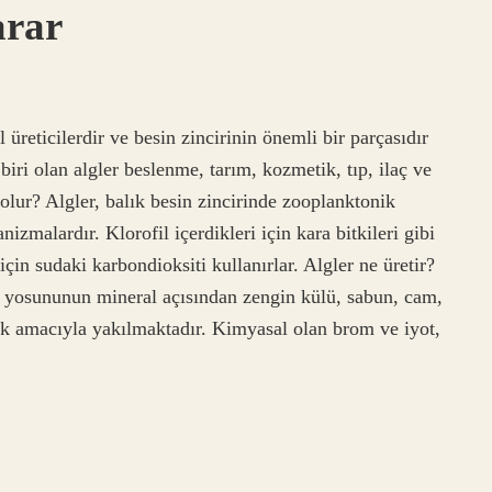
arar
 üreticilerdir ve besin zincirinin önemli bir parçasıdır
iri olan algler beslenme, tarım, kozmetik, tıp, ilaç ve
olur? Algler, balık besin zincirinde zooplanktonik
zmalardır. Klorofil içerdikleri için kara bitkileri gibi
çin sudaki karbondioksiti kullanırlar. Algler ne üretir?
z yosununun mineral açısından zengin külü, sabun, cam,
k amacıyla yakılmaktadır. Kimyasal olan brom ve iyot,