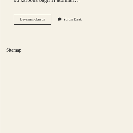
bu karbona bağlı H atomları…
Alkinlere
Devamını okuyun
Yorum Bırak
Su
Katılırsa
Ne
Olur
Sitemap