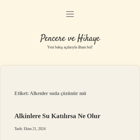
menüyü
Anasayfa
aç
Gizlilik Politikası
Pencere ve Hikaye
Yasal Uyarı
Yeni bakış açılarıyla ilham bul!
Hakkımızda
Etiket:
Alkenler suda çözünür mü
Alkinlere Su Katılırsa Ne Olur
Tarih: Ekim 21, 2024