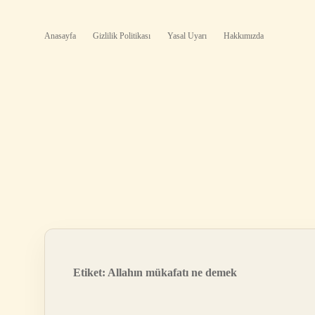
Anasayfa
Gizlilik Politikası
Yasal Uyarı
Hakkımızda
Etiket:
Allahın mükafatı ne demek