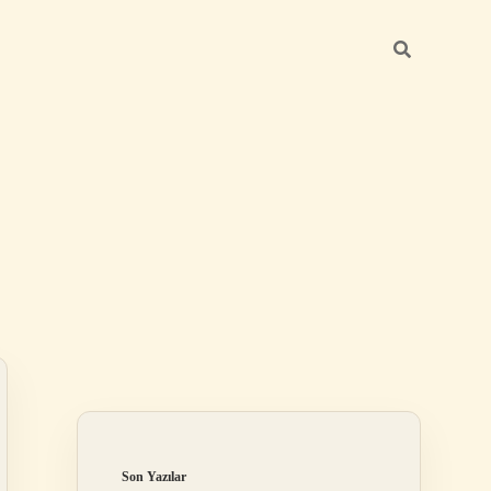
Sidebar
elexbet
betexper.xyz
Son Yazılar