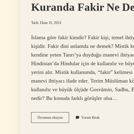
Kuranda Fakir Ne D
Tarih: Ekim 10, 2024
İslama göre fakir kimdir? Fakir kişi, temel iht
kişidir. Fakir dini anlamda ne demek? Mistik k
kendine yeten Tanrı’ya duyduğu manevi ihtiya
Hindistan’da Hindular için de kullanılır ve b
yerini alır. Mistik kullanımda, “fakir” kelimes
manevi ihtiyacı ifade eder. Terim Müslüman kö
kullanılır ve büyük ölçüde Gosvāmin, Sadhu, Bh
nedir? Bu konuda farklı görüşler olsa…
Kuranda
Devamını okuyun
Yorum Bırak
Fakir
Ne
Demek