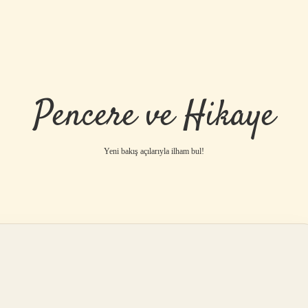
Pencere ve Hikaye
Yeni bakış açılarıyla ilham bul!