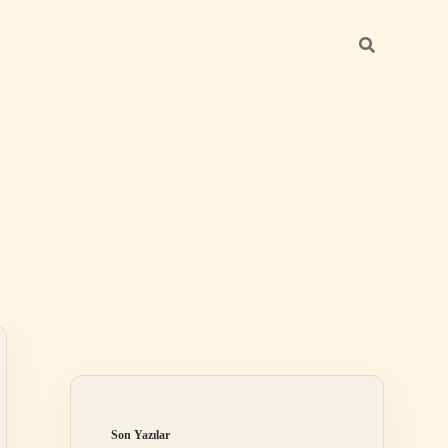
Sidebar
elexbet
betexper.xyz
Son Yazılar