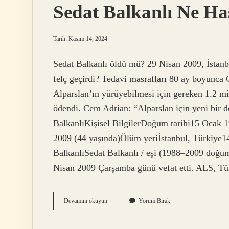
Sedat Balkanlı Ne Ha
Tarih: Kasım 14, 2024
Sedat Balkanlı öldü mü? 29 Nisan 2009, İstanbu
felç geçirdi? Tedavi masrafları 80 ay boyunca C
Alparslan’ın yürüyebilmesi için gereken 1.2 mi
ödendi. Cem Adrian: “Alparslan için yeni bir 
BalkanlıKişisel BilgilerDoğum tarihi15 Ocak 
2009 (44 yaşında)Ölüm yeriİstanbul, Türkiye14
BalkanlıSedat Balkanlı / eşi (1988–2009 doğuml
Nisan 2009 Çarşamba günü vefat etti. ALS, Tü
Sedat
Devamını okuyun
Yorum Bırak
Balkanlı
Ne
Hastası