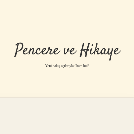
Pencere ve Hikaye
Yeni bakış açılarıyla ilham bul!