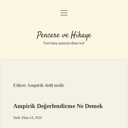
menüyü
Anasayfa
aç
Gizlilik Politikası
Pencere ve Hikaye
Yasal Uyarı
Yeni bakış açılarıyla ilham bul!
Hakkımızda
Etiket:
Ampirik delil nedir
Ampirik Değerlendirme Ne Demek
Tarih: Ekim 14, 2024