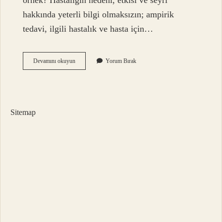
örnek? Hastalığın nedeni, etkisi ve seyri
hakkında yeterli bilgi olmaksızın; ampirik
tedavi, ilgili hastalık ve hasta için…
Ampirik
Devamını okuyun
Yorum Bırak
Değerlendirme
Ne
Demek
Sitemap