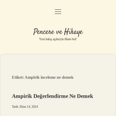
menüyü
Anasayfa
aç
Gizlilik Politikası
Pencere ve Hikaye
Yasal Uyarı
Yeni bakış açılarıyla ilham bul!
Hakkımızda
Etiket:
Ampirik inceleme ne demek
Ampirik Değerlendirme Ne Demek
Tarih: Ekim 14, 2024