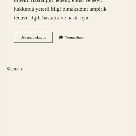
örnek? Hastalığın nedeni, etkisi ve seyri
hakkında yeterli bilgi olmaksızın; ampirik
tedavi, ilgili hastalık ve hasta için…
Ampirik
Devamını okuyun
Yorum Bırak
Değerlendirme
Ne
Demek
Sitemap