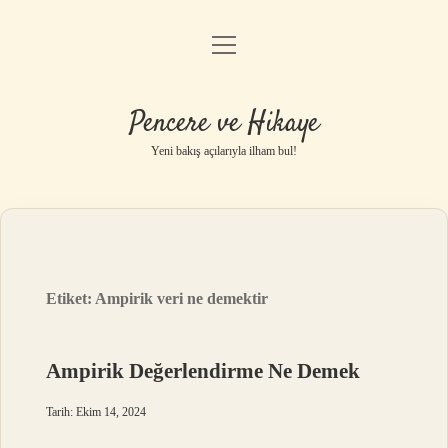
menüyü
Anasayfa
aç
Gizlilik Politikası
Pencere ve Hikaye
Yasal Uyarı
Yeni bakış açılarıyla ilham bul!
Hakkımızda
Etiket:
Ampirik veri ne demektir
Ampirik Değerlendirme Ne Demek
Tarih: Ekim 14, 2024