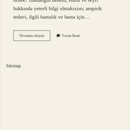
örnek? Hastalığın nedeni, etkisi ve seyri
hakkında yeterli bilgi olmaksızın; ampirik
tedavi, ilgili hastalık ve hasta için…
Ampirik
Devamını okuyun
Yorum Bırak
Değerlendirme
Ne
Demek
Sitemap