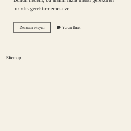
Bunun nedeni, bu alanın fazla mesai gerektiren
bir ofis gerektirmemesi ve…
Animasyon
Devamını okuyun
Yorum Bırak
Okuyan
Biri
Ne
Iş
Yapar
Sitemap