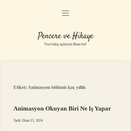
menüyü
Anasayfa
aç
Gizlilik Politikası
Pencere ve Hikaye
Yasal Uyarı
Yeni bakış açılarıyla ilham bul!
Hakkımızda
Etiket:
Animasyon bölümü kaç yıllık
Animasyon Okuyan Biri Ne Iş Yapar
Tarih: Ekim 15, 2024