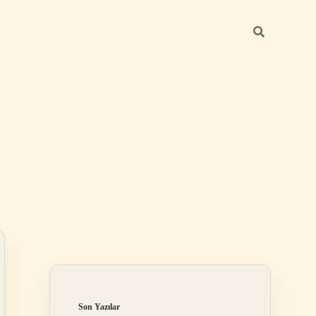
Sidebar
elexbet
betexper.xyz
Son Yazılar