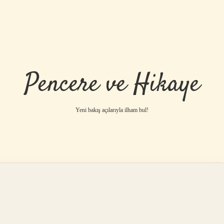
Pencere ve Hikaye
Yeni bakış açılarıyla ilham bul!