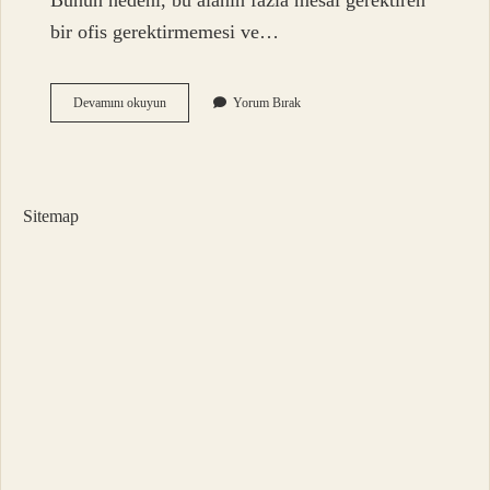
Bunun nedeni, bu alanın fazla mesai gerektiren
bir ofis gerektirmemesi ve…
Animasyon
Devamını okuyun
Yorum Bırak
Okuyan
Biri
Ne
Iş
Yapar
Sitemap