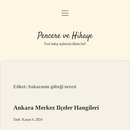
menüyü
Anasayfa
aç
Gizlilik Politikası
Pencere ve Hikaye
Yasal Uyarı
Yeni bakış açılarıyla ilham bul!
Hakkımızda
Etiket:
Ankaranın göbeği neresi
Ankara Merkez Ilçeler Hangileri
Tarih: Kasım 4, 2024