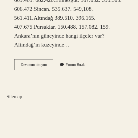
669.465. 682.420.Etimesgut. 587.052. 595.305.
606.472.Sincan. 535.637. 549,108.
561.411.Altındağ 389.510. 396.165.
407.675.Pursaklar. 150.488. 157.082. 159.
Ankara’nın güneyinde hangi ilçeler var?
Altındağ’ın kuzeyinde…
Ankara
Devamını okuyun
Yorum Bırak
Merkez
Ilçeler
Hangileri
Sitemap