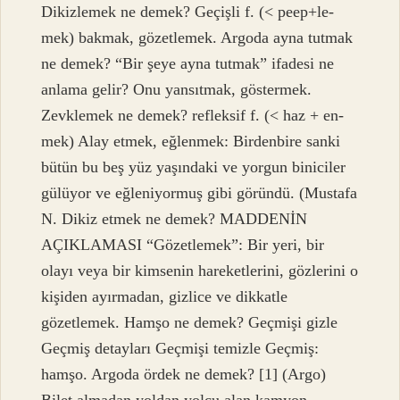
Dikizlemek ne demek? Geçişli f. (< peep+le-
mek) bakmak, gözetlemek. Argoda ayna tutmak
ne demek? “Bir şeye ayna tutmak” ifadesi ne
anlama gelir? Onu yansıtmak, göstermek.
Zevklemek ne demek? refleksif f. (< haz + en-
mek) Alay etmek, eğlenmek: Birdenbire sanki
bütün bu beş yüz yaşındaki ve yorgun biniciler
gülüyor ve eğleniyormuş gibi göründü. (Mustafa
N. Dikiz etmek ne demek? MADDENİN
AÇIKLAMASI “Gözetlemek”: Bir yeri, bir
olayı veya bir kimsenin hareketlerini, gözlerini o
kişiden ayırmadan, gizlice ve dikkatle
gözetlemek. Hamşo ne demek? Geçmişi gizle
Geçmiş detayları Geçmişi temizle Geçmiş:
hamşo. Argoda ördek ne demek? [1] (Argo)