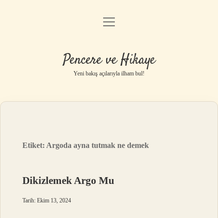
menüyü
Anasayfa
aç
Gizlilik Politikası
Pencere ve Hikaye
Yasal Uyarı
Yeni bakış açılarıyla ilham bul!
Hakkımızda
Etiket:
Argoda ayna tutmak ne demek
Dikizlemek Argo Mu
Tarih: Ekim 13, 2024