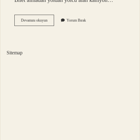
Bilet almadan yoldan yolcu alan kamyon…
Dikizlemek
Devamını okuyun
Yorum Bırak
Argo
Mu
Sitemap