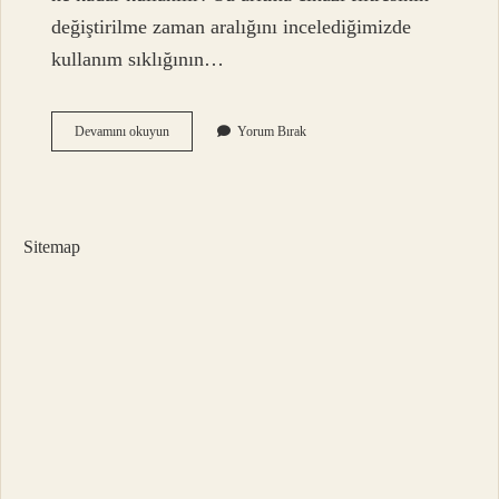
değiştirilme zaman aralığını incelediğimizde
kullanım sıklığının…
Su
Devamını okuyun
Yorum Bırak
Arıtma
Filtrelerinin
Raf
Ömrü
Ne
Sitemap
Kadardır