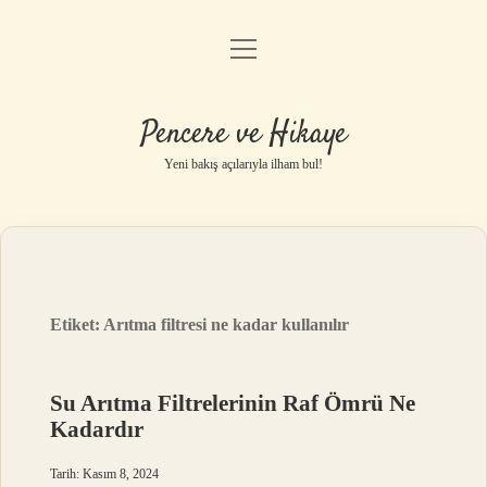
menüyü
Anasayfa
aç
Gizlilik Politikası
Pencere ve Hikaye
Yasal Uyarı
Yeni bakış açılarıyla ilham bul!
Hakkımızda
Etiket:
Arıtma filtresi ne kadar kullanılır
Su Arıtma Filtrelerinin Raf Ömrü Ne
Kadardır
Tarih: Kasım 8, 2024