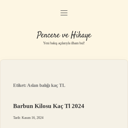
menüyü
Anasayfa
aç
Gizlilik Politikası
Pencere ve Hikaye
Yasal Uyarı
Yeni bakış açılarıyla ilham bul!
Hakkımızda
Etiket:
Aslan balığı kaç TL
Barbun Kilosu Kaç Tl 2024
Tarih: Kasım 16, 2024