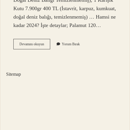
Doğal Deniz Balığı Temizlenmemiş), 1 Karışık
Kutu 7.900gr 400 TL (İstavrit, karpuz, kumkuat,
doğal deniz balığı, temizlenmemiş) … Hamsi ne
kadar 2024? İşte detaylar; Palamut 120…
Barbun
Devamını okuyun
Yorum Bırak
Kilosu
Kaç
Tl
2024
Sitemap