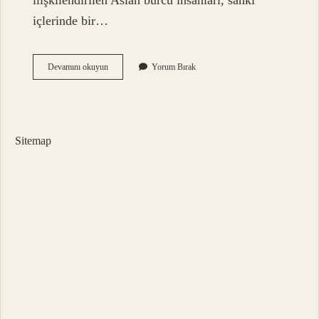
ilişkilendirilen Aslan burcu insanları, sanki
içlerinde bir…
Aslan
Devamını okuyun
Yorum Bırak
Enerjisi
Nedir
Sitemap