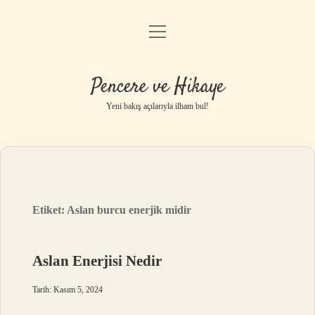
menüyü
Anasayfa
aç
Gizlilik Politikası
Pencere ve Hikaye
Yasal Uyarı
Yeni bakış açılarıyla ilham bul!
Hakkımızda
Etiket:
Aslan burcu enerjik midir
Aslan Enerjisi Nedir
Tarih: Kasım 5, 2024