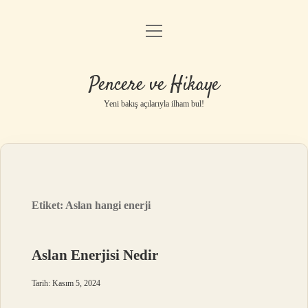
menüyü
Anasayfa
aç
Gizlilik Politikası
Pencere ve Hikaye
Yasal Uyarı
Yeni bakış açılarıyla ilham bul!
Hakkımızda
Etiket:
Aslan hangi enerji
Aslan Enerjisi Nedir
Tarih: Kasım 5, 2024