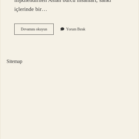
ilişkilendirilen Aslan burcu insanları, sanki
içlerinde bir…
Aslan
Devamını okuyun
Yorum Bırak
Enerjisi
Nedir
Sitemap