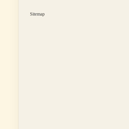
Az
Kaç
Sitemap
Pay
Olur