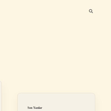
Sidebar
elexbet
betexper.xyz
Son Yazılar