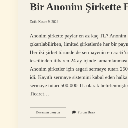
Bir Anonim Şirkette 
Tarih: Kasım 9, 2024
Anonim şirkette paylar en az kaç TL? Anonim şi
çıkarılabilirken, limited şirketlerde her bir pa
Her iki şirket türünde de sermayenin en az ¼’ü
tescilinden itibaren 24 ay içinde tamamlanmas
Anonim şirketler için asgari sermaye tutarı 250
idi. Kayıtlı sermaye sistemini kabul eden halka 
sermaye tutarı 500.000 TL olarak belirlenmişti
Ticaret…
Bir
Devamını okuyun
Yorum Bırak
Anonim
Şirkette
En