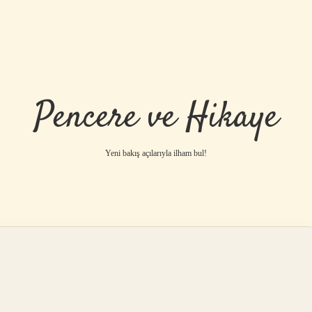
Pencere ve Hikaye
Yeni bakış açılarıyla ilham bul!