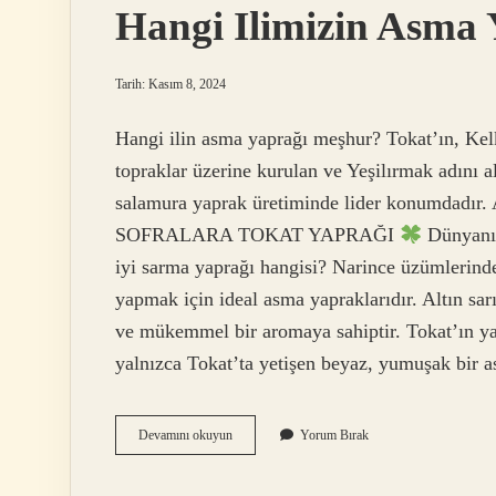
Hangi Ilimizin Asma
Tarih: Kasım 8, 2024
Hangi ilin asma yaprağı meşhur? Tokat’ın, Kelki
topraklar üzerine kurulan ve Yeşilırmak adını al
salamura yaprak üretiminde lider konumdadır
SOFRALARA TOKAT YAPRAĞI
Dünyanın
iyi sarma yaprağı hangisi? Narince üzümlerind
yapmak için ideal asma yapraklarıdır. Altın sa
ve mükemmel bir aromaya sahiptir. Tokat’ın y
yalnızca Tokat’ta yetişen beyaz, yumuşak bir 
Hangi
Devamını okuyun
Yorum Bırak
Ilimizin
Asma
Yaprağı