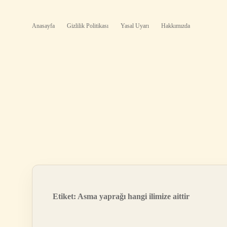
Anasayfa
Gizlilik Politikası
Yasal Uyarı
Hakkımızda
Etiket:
Asma yaprağı hangi ilimize aittir