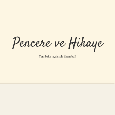
Pencere ve Hikaye
Yeni bakış açılarıyla ilham bul!