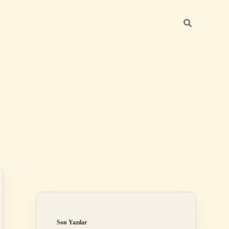
Sidebar
elexbet
betexper.xyz
Son Yazılar