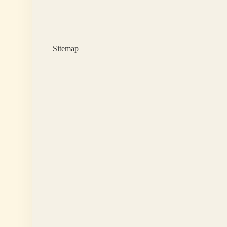
Sosyete
Pazarı
Marmaray
Ile
Nasıl
Sitemap
Gidilir