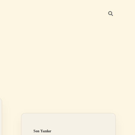
Sidebar
elexbet
betexper.xyz
Son Yazılar