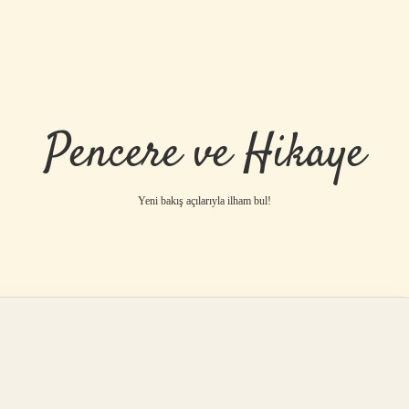
Pencere ve Hikaye
Yeni bakış açılarıyla ilham bul!