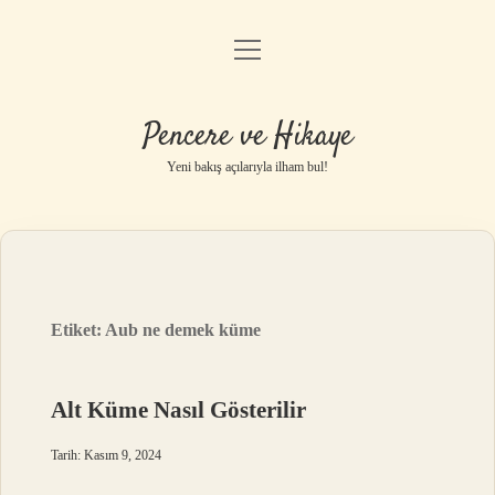
menüyü
Anasayfa
aç
Gizlilik Politikası
Pencere ve Hikaye
Yasal Uyarı
Yeni bakış açılarıyla ilham bul!
Hakkımızda
Etiket:
Aub ne demek küme
Alt Küme Nasıl Gösterilir
Tarih: Kasım 9, 2024