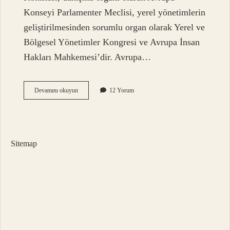
Konseyi Parlamenter Meclisi, yerel yönetimlerin
geliştirilmesinden sorumlu organ olarak Yerel ve
Bölgesel Yönetimler Kongresi ve Avrupa İnsan
Hakları Mahkemesi’dir. Avrupa…
Hangisi
Devamını okuyun
12 Yorum
Avrupa
Birliğinin
Temel
Karar
Alma
Sitemap
Organıdır