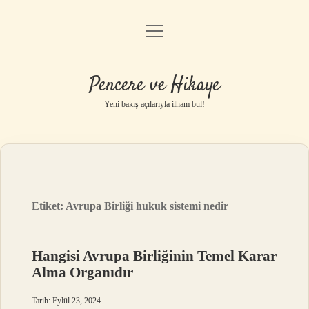
menüyü
Anasayfa
aç
Gizlilik Politikası
Pencere ve Hikaye
Yasal Uyarı
Yeni bakış açılarıyla ilham bul!
Hakkımızda
Etiket:
Avrupa Birliği hukuk sistemi nedir
Hangisi Avrupa Birliğinin Temel Karar
Alma Organıdır
Tarih: Eylül 23, 2024