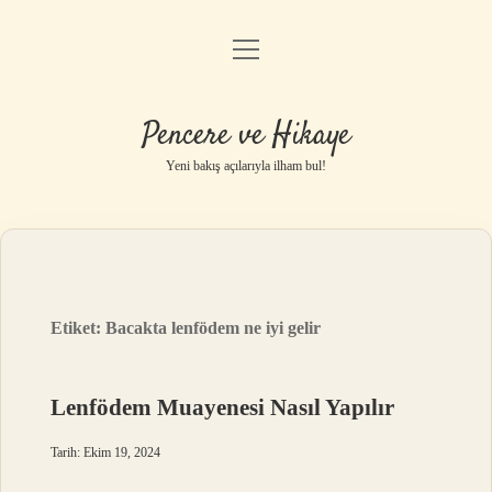
menüyü
Anasayfa
aç
Gizlilik Politikası
Pencere ve Hikaye
Yasal Uyarı
Yeni bakış açılarıyla ilham bul!
Hakkımızda
Etiket:
Bacakta lenfödem ne iyi gelir
Lenfödem Muayenesi Nasıl Yapılır
Tarih: Ekim 19, 2024