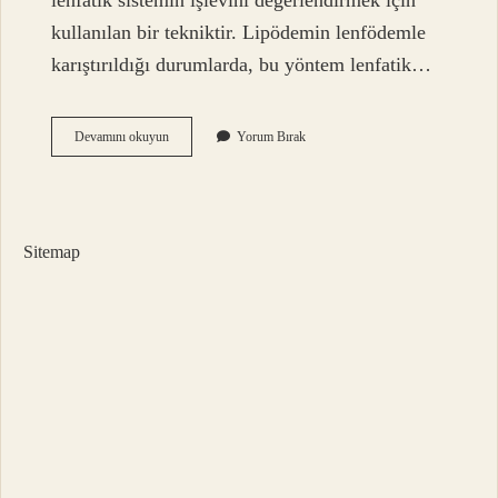
lenfatik sistemin işlevini değerlendirmek için
kullanılan bir tekniktir. Lipödemin lenfödemle
karıştırıldığı durumlarda, bu yöntem lenfatik…
Lenfödem
Devamını okuyun
Yorum Bırak
Muayenesi
Nasıl
Yapılır
Sitemap