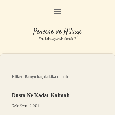
menüyü
Anasayfa
aç
Gizlilik Politikası
Pencere ve Hikaye
Yasal Uyarı
Yeni bakış açılarıyla ilham bul!
Hakkımızda
Etiket:
Banyo kaç dakika olmalı
Duşta Ne Kadar Kalmalı
Tarih: Kasım 12, 2024