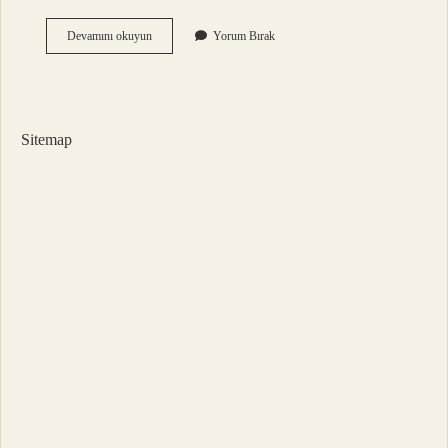
Duşta
Devamını okuyun
Yorum Bırak
Ne
Kadar
Kalmalı
Sitemap