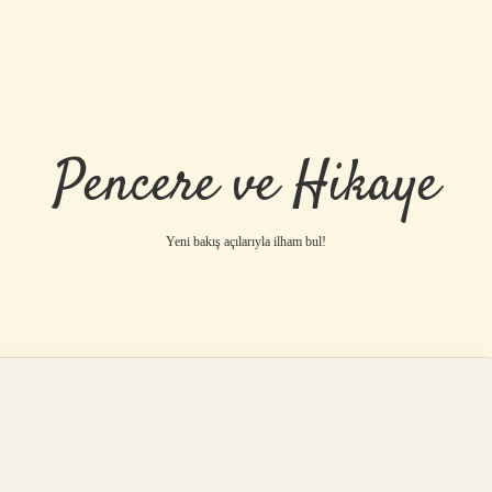
Pencere ve Hikaye
Yeni bakış açılarıyla ilham bul!