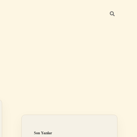
Sidebar
elexbet
bete
Son Yazılar