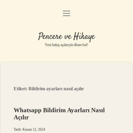
menüyü
Anasayfa
aç
Gizlilik Politikası
Pencere ve Hikaye
Yasal Uyarı
Yeni bakış açılarıyla ilham bul!
Hakkımızda
Etiket:
Bildirim ayarları nasıl açılır
Whatsapp Bildirim Ayarları Nasıl
Açılır
Tarih: Kasım 12, 2024