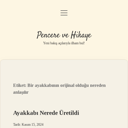
menüyü
Anasayfa
aç
Gizlilik Politikası
Pencere ve Hikaye
Yasal Uyarı
Yeni bakış açılarıyla ilham bul!
Hakkımızda
Etiket:
Bir ayakkabının orijinal olduğu nereden
anlaşılır
Ayakkabı Nerede Üretildi
Tarih: Kasım 15, 2024