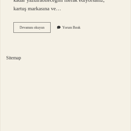
kadar yazdırabileceğini merak ediyorsanız,
kartuş markasına ve…
1
Devamını okuyun
Yorum Bırak
Adet
Kartuş
Kaç
Sayfa
Basar
Sitemap