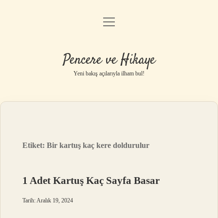
menüyü
Anasayfa
aç
Gizlilik Politikası
Pencere ve Hikaye
Yasal Uyarı
Yeni bakış açılarıyla ilham bul!
Hakkımızda
Etiket:
Bir kartuş kaç kere doldurulur
1 Adet Kartuş Kaç Sayfa Basar
Tarih: Aralık 19, 2024