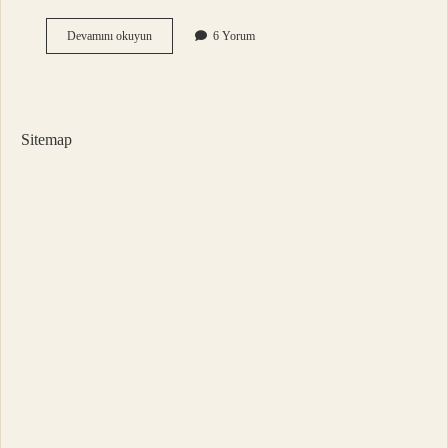
Dar
Devamını okuyun
6 Yorum
Açılı
Üçgenin
Alanı
Nasıl
Bulunur
Sitemap