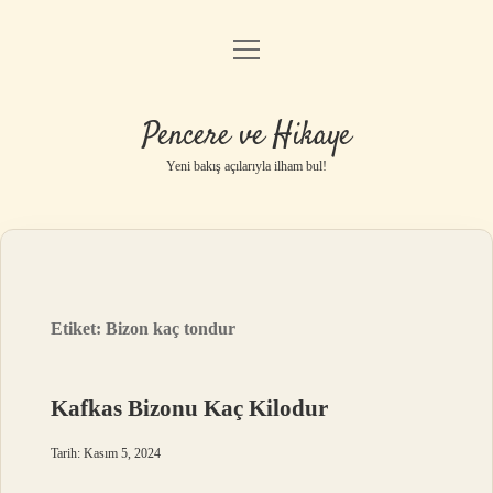
menüyü
Anasayfa
aç
Gizlilik Politikası
Pencere ve Hikaye
Yasal Uyarı
Yeni bakış açılarıyla ilham bul!
Hakkımızda
Etiket:
Bizon kaç tondur
Kafkas Bizonu Kaç Kilodur
Tarih: Kasım 5, 2024