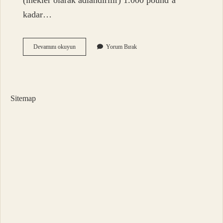
(inekler olarak adlandırılır) 1.000 pound’a
kadar…
Kafkas
Devamını okuyun
Yorum Bırak
Bizonu
Kaç
Kilodur
Sitemap