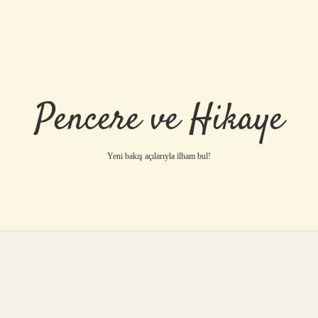
Pencere ve Hikaye
Yeni bakış açılarıyla ilham bul!