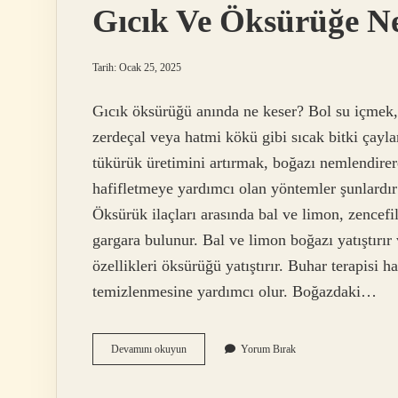
Gıcık Ve Öksürüğe Ne
Tarih: Ocak 25, 2025
Gıcık öksürüğü anında ne keser? Bol su içmek, 
zerdeçal veya hatmi kökü gibi sıcak bitki çayl
tükürük üretimini artırmak, boğazı nemlendirer
hafifletmeye yardımcı olan yöntemler şunlardır
Öksürük ilaçları arasında bal ve limon, zencefil
gargara bulunur. Bal ve limon boğazı yatıştırır v
özellikleri öksürüğü yatıştırır. Buhar terapisi
temizlenmesine yardımcı olur. Boğazdaki…
Gıcık
Devamını okuyun
Yorum Bırak
Ve
Öksürüğe
Ne