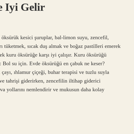
 Iyi Gelir
öksürük kesici şuruplar, bal-limon suyu, zencefil,
arı tüketmek, sıcak duş almak ve boğaz pastilleri emerek
ek kuru öksürüğe karşı iyi çalışır. Kuru öksürüğü
: Bol su için. Evde öksürüğü en çabuk ne keser?
 çayı, ıhlamur çiçeği, buhar terapisi ve tuzlu suyla
e tahrişi giderirken, zencefilin iltihap giderici
 hava yollarını nemlendirir ve mukusun daha kolay