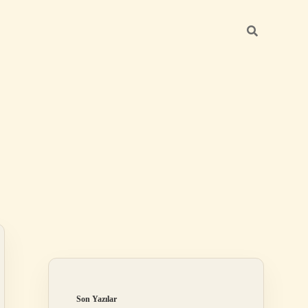
Sidebar
elexbet
betexper.xyz
Son Yazılar