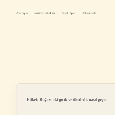
Anasayfa
Gizlilik Politikası
Yasal Uyarı
Hakkımızda
Etiket:
Boğazdaki gıcık ve öksürük nasıl geçer